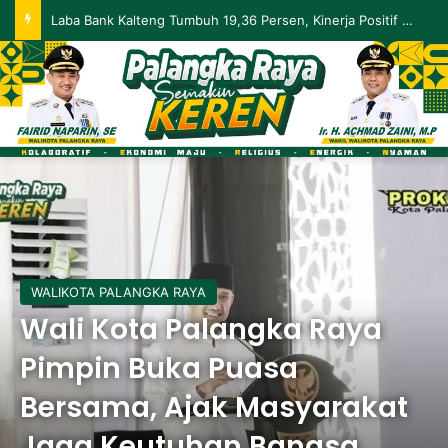
Laba Bank Kalteng Tumbuh 19,36 Persen, Kinerja Positif Berlanjut hingga Mei 2026
WALIKOTA PALANGKA RAYA
Wali Kota Palangka Raya
Pimpin Buka Puasa
Bersama, Ajak Masyarakat
Jaga Keutuhan Bangsa