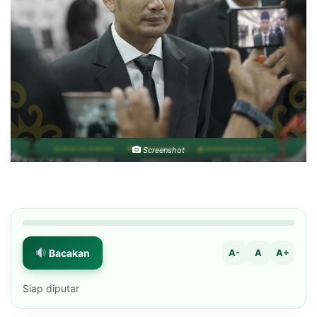
Screenshot
Bacakan
A-
A
A+
Siap diputar