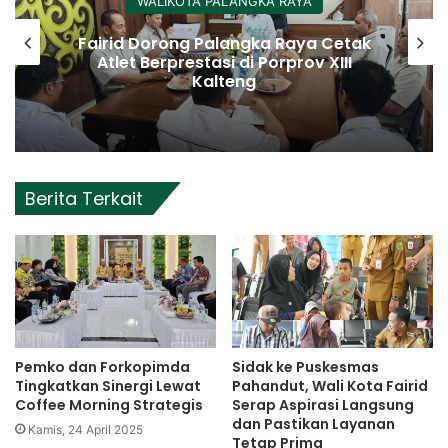
WALIKOTA PALANGKA RAYA
Fairid Dorong Palangka Raya Cetak
Atlet Berprestasi di Porprov XIII
Kalteng
Berita Terkait
Pemko dan Forkopimda
Sidak ke Puskesmas
Tingkatkan Sinergi Lewat
Pahandut, Wali Kota Fairid
Coffee Morning Strategis
Serap Aspirasi Langsung
dan Pastikan Layanan
Kamis, 24 April 2025
Tetap Prima