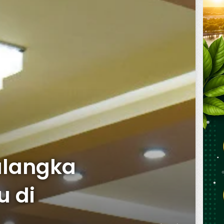
alangka
u di