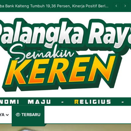
Palangka Raya Perluas Digitalisasi Perlindungan Sosial, Perkuat Akurasi Data dan Penyaluran Bansos
YA
TERBARU