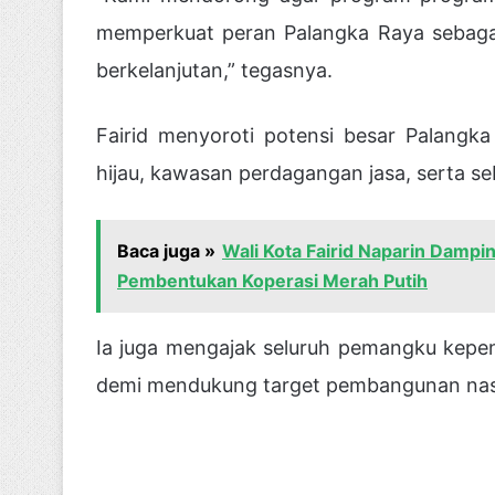
memperkuat peran Palangka Raya sebaga
berkelanjutan,” tegasnya.
Fairid menyoroti potensi besar Palang
hijau, kawasan perdagangan jasa, serta se
Baca juga »
Wali Kota Fairid Naparin Damp
Pembentukan Koperasi Merah Putih
Ia juga mengajak seluruh pemangku kepe
demi mendukung target pembangunan nasi