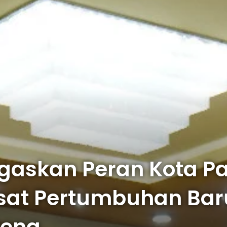
egaskan Peran Kota P
sat Pertumbuhan Bar
teng