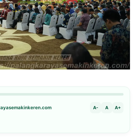
arayasemakinkeren.com
A-
A
A+