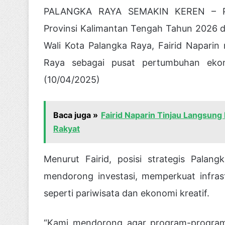
PALANGKA RAYA SEMAKIN KEREN – Pa
Provinsi Kalimantan Tengah Tahun 2026 d
Wali Kota Palangka Raya, Fairid Napari
Raya sebagai pusat pertumbuhan ekon
(10/04/2025)
Baca juga »
Fairid Naparin Tinjau Langsun
Rakyat
Menurut Fairid, posisi strategis Pala
mendorong investasi, memperkuat infra
seperti pariwisata dan ekonomi kreatif.
“Kami mendorong agar program-program 