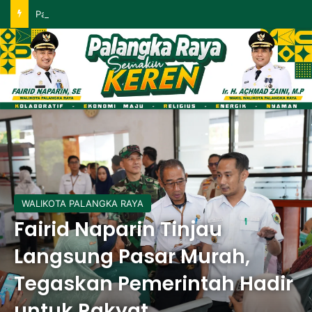
Palangka Raya Perluas Digitalisasi Perlindungan Sosial, Perkuat Akurasi Data dan Penyaluran Bansos
WALIKOTA PALANGKA RAYA
Fairid Naparin Tinjau
Langsung Pasar Murah,
Tegaskan Pemerintah Hadir
untuk Rakyat